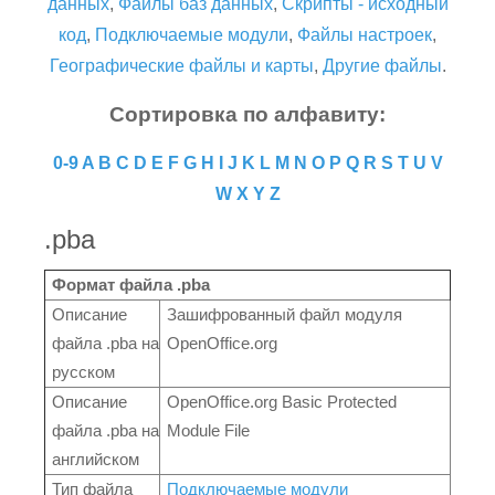
данных
,
Файлы баз данных
,
Скрипты - исходный
код
,
Подключаемые модули
,
Файлы настроек
,
Географические файлы и карты
,
Другие файлы
.
Сортировка по алфавиту:
0-9
A
B
C
D
E
F
G
H
I
J
K
L
M
N
O
P
Q
R
S
T
U
V
W
X
Y
Z
.pba
Формат файла .pba
Описание
Зашифрованный файл модуля
файла .pba на
OpenOffice.org
русском
Описание
OpenOffice.org Basic Protected
файла .pba на
Module File
английском
Тип файла
Подключаемые модули