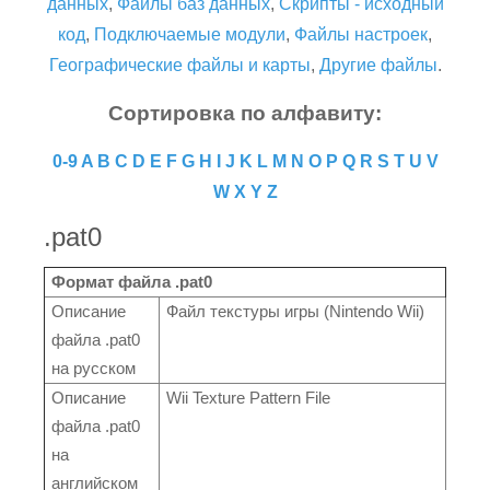
данных
,
Файлы баз данных
,
Скрипты - исходный
код
,
Подключаемые модули
,
Файлы настроек
,
Географические файлы и карты
,
Другие файлы
.
Сортировка по алфавиту:
0-9
A
B
C
D
E
F
G
H
I
J
K
L
M
N
O
P
Q
R
S
T
U
V
W
X
Y
Z
.pat0
Формат файла .pat0
Описание
Файл текстуры игры (Nintendo Wii)
файла .pat0
на русском
Описание
Wii Texture Pattern File
файла .pat0
на
английском