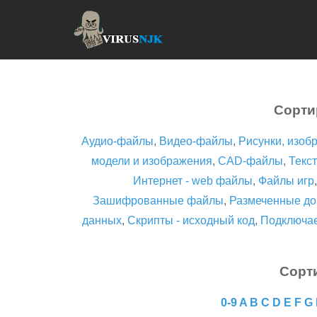
Сорти
Аудио-файлы
,
Видео-файлы
,
Рисунки, изоб
модели и изображения
,
CAD-файлы
,
Текст
Интернет - web файлы
,
Файлы игр
Зашифрованные файлы
,
Размеченные до
данных
,
Скрипты - исходный код
,
Подключа
Сорт
0-9
A
B
C
D
E
F
G