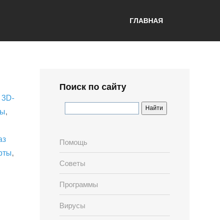
ГЛАВНАЯ
Поиск по сайту
,
3D-
лы
,
аз
Помощь
рты
,
Советы
Программы
Вирусы