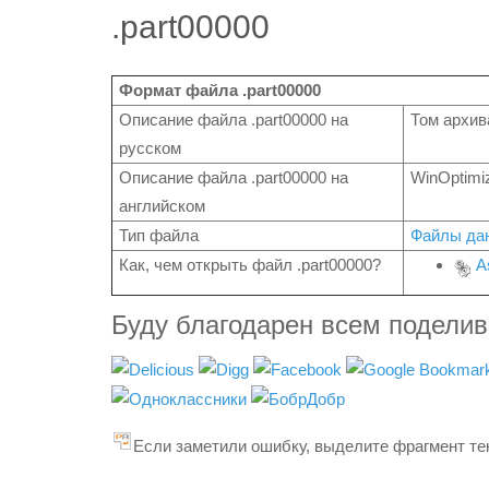
.part00000
Формат файла .part00000
Описание файла .part00000 на
Том архив
русском
Описание файла .part00000 на
WinOptimiz
английском
Тип файла
Файлы да
Как, чем открыть файл .part00000?
A
Буду благодарен всем подели
Если заметили ошибку, выделите фрагмент тек