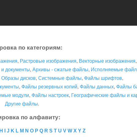
ровка по категориям:
ражения
,
Растровые изображения
,
Векторные изображения
 и документы
,
Архивы - сжатые файлы
,
Исполняемые фай
,
Образы дисков
,
Системные файлы
,
Файлы шрифтов
,
кументы
,
Файлы резервных копий
,
Файлы данных
,
Файлы б
емые модули
,
Файлы настроек
,
Географические файлы и ка
Другие файлы
.
ировка по алфавиту:
H
I
J
K
L
M
N
O
P
Q
R
S
T
U
V
W
X
Y
Z