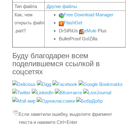
Тип файла
Другие файлы
Как, чем
Free Download Manager
открыть файл
FlashGet
.part?
DrSiRiUs
eMule
Plus
BulletProof Go!Zilla
Буду благодарен всем
поделившемся ссылкой в
соцсетях
Если заметили ошибку, выделите фрагмент
текста и нажмите Ctrl+Enter