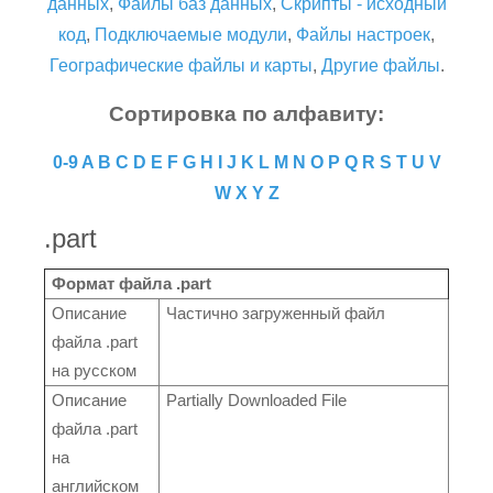
данных
,
Файлы баз данных
,
Скрипты - исходный
код
,
Подключаемые модули
,
Файлы настроек
,
Географические файлы и карты
,
Другие файлы
.
Сортировка по алфавиту:
0-9
A
B
C
D
E
F
G
H
I
J
K
L
M
N
O
P
Q
R
S
T
U
V
W
X
Y
Z
.part
Формат файла .part
Описание
Частично загруженный файл
файла .part
на русском
Описание
Partially Downloaded File
файла .part
на
английском