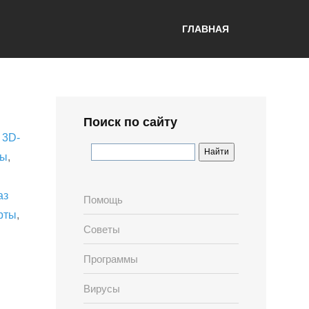
ГЛАВНАЯ
Поиск по сайту
,
3D-
лы
,
аз
Помощь
рты
,
Советы
Программы
Вирусы