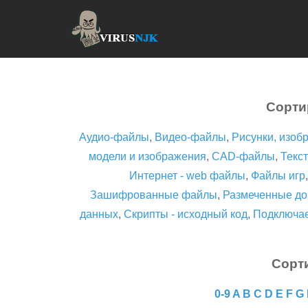
Сорти
Аудио-файлы
,
Видео-файлы
,
Рисунки, изоб
модели и изображения
,
CAD-файлы
,
Текст
Интернет - web файлы
,
Файлы игр
Зашифрованные файлы
,
Размеченные до
данных
,
Скрипты - исходный код
,
Подключа
Сорт
0-9
A
B
C
D
E
F
G