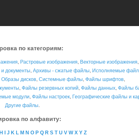
ровка по категориям:
ражения
,
Растровые изображения
,
Векторные изображения
 и документы
,
Архивы - сжатые файлы
,
Исполняемые фай
,
Образы дисков
,
Системные файлы
,
Файлы шрифтов
,
кументы
,
Файлы резервных копий
,
Файлы данных
,
Файлы б
емые модули
,
Файлы настроек
,
Географические файлы и ка
Другие файлы
.
ировка по алфавиту:
H
I
J
K
L
M
N
O
P
Q
R
S
T
U
V
W
X
Y
Z