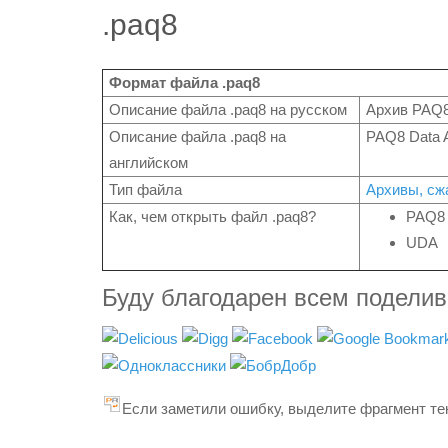
.paq8
Формат файла .paq8
Описание файла .paq8 на русском
Архив PAQ
Описание файла .paq8 на
PAQ8 Data 
английском
Тип файла
Архивы, с
Как, чем открыть файл .paq8?
PAQ8 
UDA
Буду благодарен всем подели
Если заметили ошибку, выделите фрагмент тек