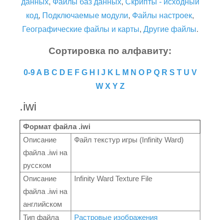
данных
,
Файлы баз данных
,
Скрипты - исходный
код
,
Подключаемые модули
,
Файлы настроек
,
Географические файлы и карты
,
Другие файлы
.
Сортировка по алфавиту:
0-9
A
B
C
D
E
F
G
H
I
J
K
L
M
N
O
P
Q
R
S
T
U
V
W
X
Y
Z
.iwi
Формат файла .iwi
Описание
Файл текстур игры (Infinity Ward)
файла .iwi на
русском
Описание
Infinity Ward Texture File
файла .iwi на
английском
Тип файла
Растровые изображения