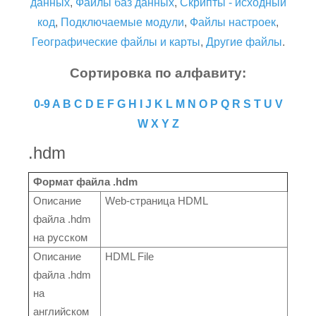
данных
,
Файлы баз данных
,
Скрипты - исходный
код
,
Подключаемые модули
,
Файлы настроек
,
Географические файлы и карты
,
Другие файлы
.
Сортировка по алфавиту:
0-9
A
B
C
D
E
F
G
H
I
J
K
L
M
N
O
P
Q
R
S
T
U
V
W
X
Y
Z
.hdm
Формат файла .hdm
Описание
Web-страница HDML
файла .hdm
на русском
Описание
HDML File
файла .hdm
на
английском