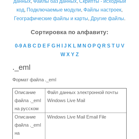
данных
,
Файлы баз данных
,
Скрипты - исходный
код
,
Подключаемые модули
,
Файлы настроек
,
Географические файлы и карты
,
Другие файлы
.
Сортировка по алфавиту:
0-9
A
B
C
D
E
F
G
H
I
J
K
L
M
N
O
P
Q
R
S
T
U
V
W
X
Y
Z
._eml
Формат файла ._eml
Описание
Файл данных электронной почты
файла ._eml
Windows Live Mail
на русском
Описание
Windows Live Mail Email File
файла ._eml
на