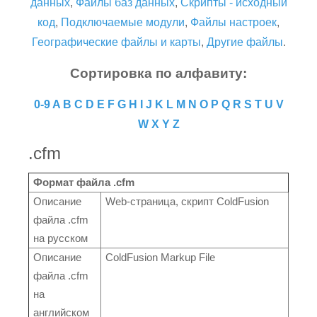
данных
,
Файлы баз данных
,
Скрипты - исходный
код
,
Подключаемые модули
,
Файлы настроек
,
Географические файлы и карты
,
Другие файлы
.
Сортировка по алфавиту:
0-9
A
B
C
D
E
F
G
H
I
J
K
L
M
N
O
P
Q
R
S
T
U
V
W
X
Y
Z
.cfm
Формат файла .cfm
Описание
Web-страница, скрипт ColdFusion
файла .cfm
на русском
Описание
ColdFusion Markup File
файла .cfm
на
английском