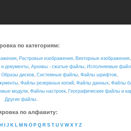
ровка по категориям:
ражения
,
Растровые изображения
,
Векторные изображения
 и документы
,
Архивы - сжатые файлы
,
Исполняемые фай
,
Образы дисков
,
Системные файлы
,
Файлы шрифтов
,
кументы
,
Файлы резервных копий
,
Файлы данных
,
Файлы б
емые модули
,
Файлы настроек
,
Географические файлы и ка
Другие файлы
.
ировка по алфавиту:
H
I
J
K
L
M
N
O
P
Q
R
S
T
U
V
W
X
Y
Z