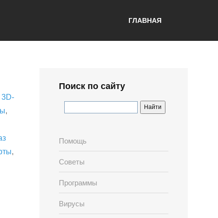
ГЛАВНАЯ
Поиск по сайту
,
3D-
лы
,
аз
Помощь
рты
,
Советы
Программы
Вирусы