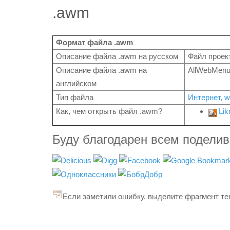
.awm
Формат файла .awm
Описание файла .awm на русском
Файл проек
Описание файла .awm на
AllWebMenus
английском
Тип файла
Интернет, 
Как, чем открыть файл .awm?
Li
Буду благодарен всем подели
Если заметили ошибку, выделите фрагмент тек