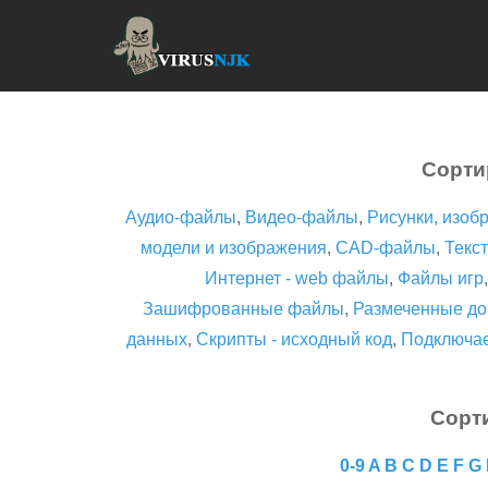
Сорти
Аудио-файлы
,
Видео-файлы
,
Рисунки, изоб
модели и изображения
,
CAD-файлы
,
Текст
Интернет - web файлы
,
Файлы игр
Зашифрованные файлы
,
Размеченные до
данных
,
Скрипты - исходный код
,
Подключа
Сорт
0-9
A
B
C
D
E
F
G