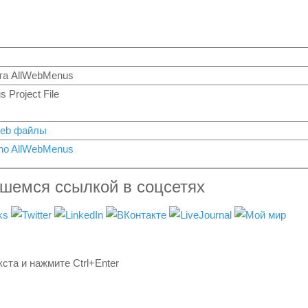
та AllWebMenus
 Project File
web файлы
kno AllWebMenus
вшемся ссылкой в соцсетях
ста и нажмите Ctrl+Enter