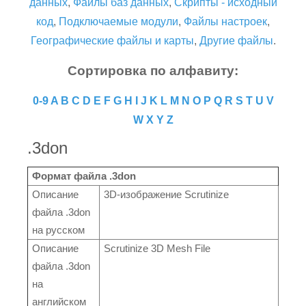
данных
,
Файлы баз данных
,
Скрипты - исходный
код
,
Подключаемые модули
,
Файлы настроек
,
Географические файлы и карты
,
Другие файлы
.
Сортировка по алфавиту:
0-9
A
B
C
D
E
F
G
H
I
J
K
L
M
N
O
P
Q
R
S
T
U
V
W
X
Y
Z
.3don
Формат файла .3don
Описание
3D-изображение Scrutinize
файла .3don
на русском
Описание
Scrutinize 3D Mesh File
файла .3don
на
английском