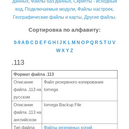
данных
,
Файлы баз данных
,
Скрипты - исходный
код
,
Подключаемые модули
,
Файлы настроек
,
Географические файлы и карты
,
Другие файлы
.
Сортировка по алфавиту:
0-9
A
B
C
D
E
F
G
H
I
J
K
L
M
N
O
P
Q
R
S
T
U
V
W
X
Y
Z
.113
Формат файла .113
Описание
Файл резервного копирования
файла .113 на
Iomega
русском
Описание
Iomega Backup File
файла .113 на
английском
Тип файла
Файлы резервных копий