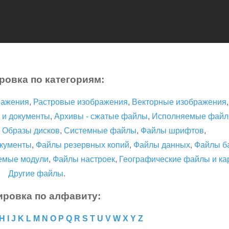
ровка по категориям:
ражения
,
Растровые изображения
,
Векторные изображения
 и документы
,
Архивы - сжатые файлы
,
Исполняемые фай
,
Образы дисков
,
Системные файлы
,
Файлы шрифтов
,
кументы
,
Файлы резервных копий
,
Файлы данных
,
Файлы б
емые модули
,
Файлы настроек
,
Географические файлы и ка
Другие файлы
.
ировка по алфавиту:
H
I
J
K
L
M
N
O
P
Q
R
S
T
U
V
W
X
Y
Z