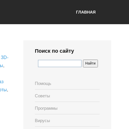
ГЛАВНАЯ
Поиск по сайту
,
3D-
лы
,
аз
Помощь
рты
,
Советы
Программы
Вирусы