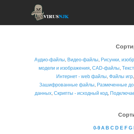
Сорти
Аудио-файлы
,
Видео-файлы
,
Рисунки, изоб
модели и изображения
,
CAD-файлы
,
Текст
Интернет - web файлы
,
Файлы игр
Зашифрованные файлы
,
Размеченные до
данных
,
Скрипты - исходный код
,
Подключа
Сорт
0-9
A
B
C
D
E
F
G