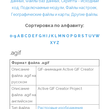
данных
,
Файлы баз данных
,
Скрипты - исходный
код
,
Подключаемые модули
,
Файлы настроек
,
Географические файлы и карты
,
Другие файлы
.
Сортировка по алфавиту:
0-9
A
B
C
D
E
F
G
H
I
J
K
L
M
N
O
P
Q
R
S
T
U
V
W
X
Y
Z
.agif
Формат файла .agif
Описание
GIF-анимация Active GIF Creator
файла .agif на
русском
Описание
Active GIF Creator Project
файла .agif на
английском
Тип файла
Растровые изображения