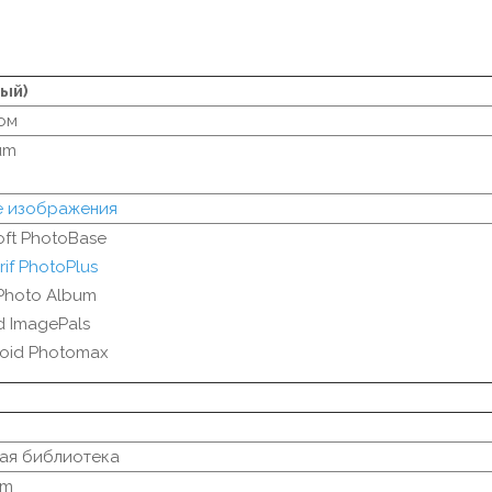
ый)
ом
um
е изображения
oft PhotoBase
rif PhotoPlus
Photo Album
d ImagePals
roid Photomax
ая библиотека
um