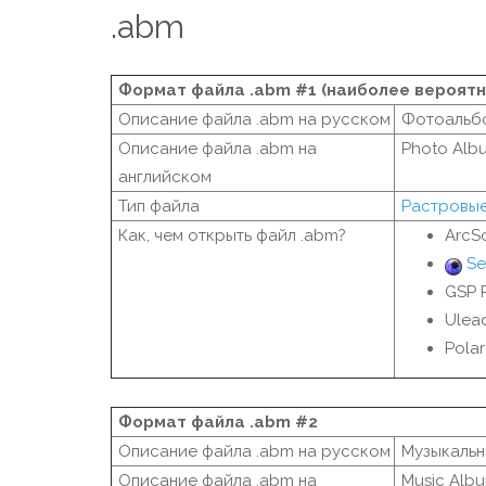
.abm
Формат файла .abm #1 (наиболее вероятн
Описание файла .abm на русском
Фотоальб
Описание файла .abm на
Photo Alb
английском
Тип файла
Растровы
Как, чем открыть файл .abm?
ArcS
Se
GSP 
Ulea
Pola
Формат файла .abm #2
Описание файла .abm на русском
Музыкальн
Описание файла .abm на
Music Alb