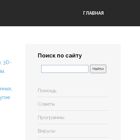
ГЛАВНАЯ
Поиск по сайту
я
,
3D-
лы
,
анных
,
Помощь
угие
Советы
Программы
Вирусы