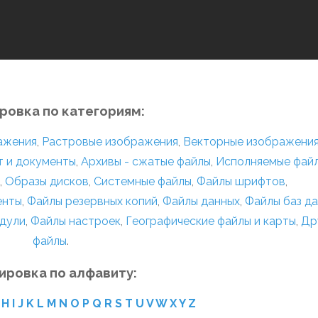
ровка по категориям:
ражения
,
Растровые изображения
,
Векторные изображени
т и документы
,
Архивы - сжатые файлы
,
Исполняемые фай
,
Образы дисков
,
Системные файлы
,
Файлы шрифтов
,
енты
,
Файлы резервных копий
,
Файлы данных
,
Файлы баз д
дули
,
Файлы настроек
,
Географические файлы и карты
,
Др
файлы
.
ировка по алфавиту:
H
I
J
K
L
M
N
O
P
Q
R
S
T
U
V
W
X
Y
Z