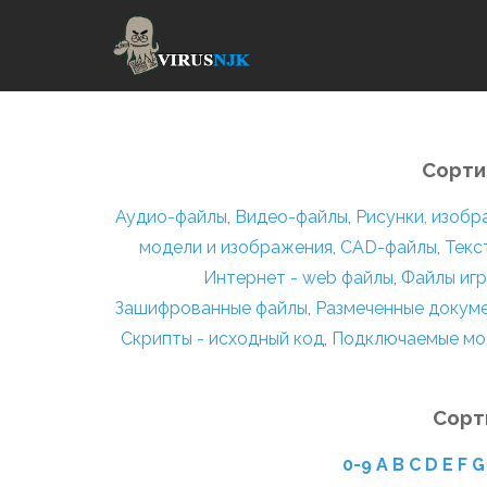
Сорти
Аудио-файлы
,
Видео-файлы
,
Рисунки, изоб
модели и изображения
,
CAD-файлы
,
Текс
Интернет - web файлы
,
Файлы игр
Зашифрованные файлы
,
Размеченные докум
Скрипты - исходный код
,
Подключаемые мо
Сорт
0-9
A
B
C
D
E
F
G