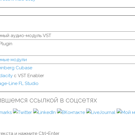
мый аудио-модуль VST
Plugin
мые модули
einberg Cubase
dacity
с VST Enabler
age-Line FL Studio
ившемся ссылкой в соцсетях
екста и нажмите Ctrl+Enter