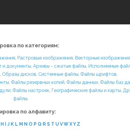
ровка по категориям:
ражения
,
Растровые изображения
,
Векторные изображени
т и документы
,
Архивы - сжатые файлы
,
Исполняемые фай
,
Образы дисков
,
Системные файлы
,
Файлы шрифтов
,
енты
,
Файлы резервных копий
,
Файлы данных
,
Файлы баз д
дули
,
Файлы настроек
,
Географические файлы и карты
,
Др
файлы
.
ировка по алфавиту:
H
I
J
K
L
M
N
O
P
Q
R
S
T
U
V
W
X
Y
Z