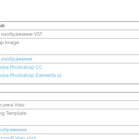
й)
 изображение VST
ap Image
 изображения
obe Photoshop CC
obe Photoshop Elements 12
унка Visio
ing Template
изображения
rosoft Visio 2013