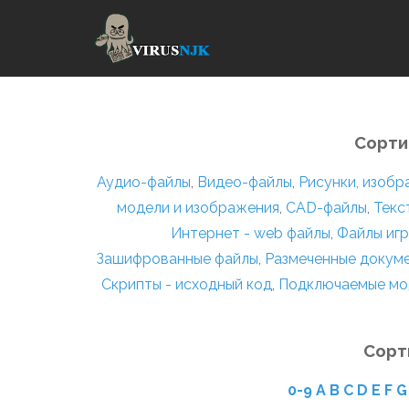
Сорти
Аудио-файлы
,
Видео-файлы
,
Рисунки, изоб
модели и изображения
,
CAD-файлы
,
Текс
Интернет - web файлы
,
Файлы игр
Зашифрованные файлы
,
Размеченные докум
Скрипты - исходный код
,
Подключаемые мо
Сорт
0-9
A
B
C
D
E
F
G