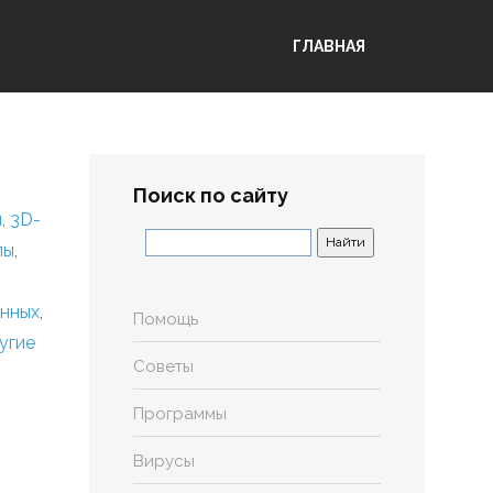
ГЛАВНАЯ
Поиск по сайту
я
,
3D-
лы
,
анных
,
Помощь
угие
Советы
Программы
Вирусы