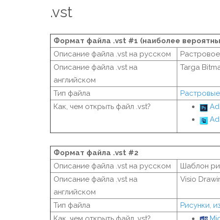
.vst
Формат файла .vst #1 (наиболее вероятны
Описание файла .vst на русском
Растровое
Описание файла .vst на
Targa Bitm
английском
Тип файла
Растровые
Как, чем открыть файл .vst?
Ad
Ad
Формат файла .vst #2
Описание файла .vst на русском
Шаблон рис
Описание файла .vst на
Visio Draw
английском
Тип файла
Рисунки, 
Как, чем открыть файл .vst?
Mic