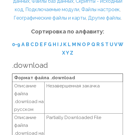
данных
,
Файлы баз данных
,
Скрипты - исходный
код
,
Подключаемые модули
,
Файлы настроек
,
Географические файлы и карты
,
Другие файлы
.
Сортировка по алфавиту:
0-9
A
B
C
D
E
F
G
H
I
J
K
L
M
N
O
P
Q
R
S
T
U
V
W
X
Y
Z
.download
Формат файла .download
Описание
Незавершенная закачка
файла
.download на
русском
Описание
Partially Downloaded File
файла
.download на