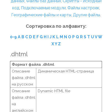
данных
,
Файлы баз данных
,
Скрипты - исходный
код
,
Подключаемые модули
,
Файлы настроек
,
Географические файлы и карты
,
Другие файлы
.
Сортировка по алфавиту:
0-9
A
B
C
D
E
F
G
H
I
J
K
L
M
N
O
P
Q
R
S
T
U
V
W
X
Y
Z
.dhtml
Формат файла .dhtml
Описание
Динамическая HTML-страница
файла .dhtml
на русском
Описание
Dynamic HTML file
файла .dhtml
на
английском