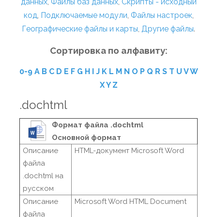
данных
,
Файлы баз данных
,
Скрипты - исходный
код
,
Подключаемые модули
,
Файлы настроек
,
Географические файлы и карты
,
Другие файлы
.
Сортировка по алфавиту:
0-9
A
B
C
D
E
F
G
H
I
J
K
L
M
N
O
P
Q
R
S
T
U
V
W
X
Y
Z
.dochtml
Формат файла .dochtml
Основной формат
Описание
HTML-документ Microsoft Word
файла
.dochtml на
русском
Описание
Microsoft Word HTML Document
файла