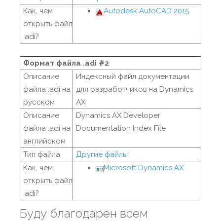
Как, чем
Autodesk AutoCAD 2015
открыть файл
.adi?
Формат файла .adi #2
Описание
Индексный файл документации
файла .adi на
для разработчиков на Dynamics
русском
AX
Описание
Dynamics AX Developer
файла .adi на
Documentation Index File
английском
Тип файла
Другие файлы
Как, чем
Microsoft Dynamics AX
открыть файл
.adi?
Буду благодарен всем