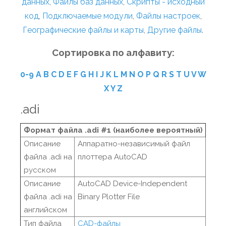
данных
,
Файлы баз данных
,
Скрипты - исходный
код
,
Подключаемые модули
,
Файлы настроек
,
Географические файлы и карты
,
Другие файлы
.
Сортировка по алфавиту:
0-9
A
B
C
D
E
F
G
H
I
J
K
L
M
N
O
P
Q
R
S
T
U
V
W
X
Y
Z
.adi
Формат файла .adi #1 (наиболее вероятный)
Описание
Аппаратно-независимый файл
файла .adi на
плоттера AutoCAD
русском
Описание
AutoCAD Device-Independent
файла .adi на
Binary Plotter File
английском
Тип файла
CAD-файлы