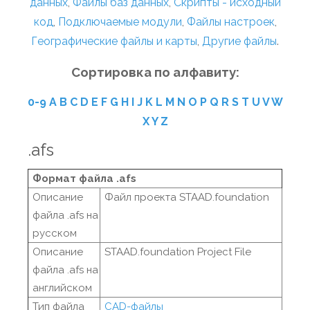
данных
,
Файлы баз данных
,
Скрипты - исходный
код
,
Подключаемые модули
,
Файлы настроек
,
Географические файлы и карты
,
Другие файлы
.
Сортировка по алфавиту:
0-9
A
B
C
D
E
F
G
H
I
J
K
L
M
N
O
P
Q
R
S
T
U
V
W
X
Y
Z
.afs
Формат файла .afs
Описание
Файл проекта STAAD.foundation
файла .afs на
русском
Описание
STAAD.foundation Project File
файла .afs на
английском
Тип файла
CAD-файлы