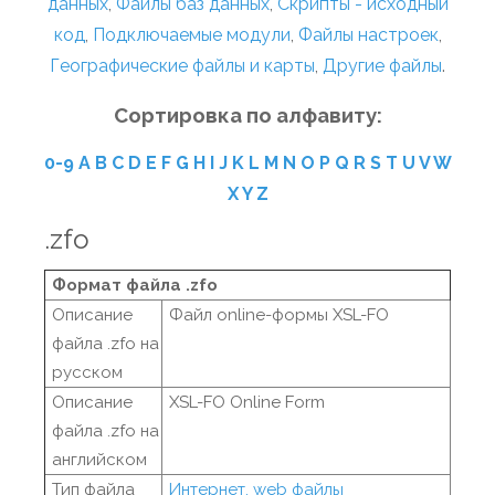
данных
,
Файлы баз данных
,
Скрипты - исходный
код
,
Подключаемые модули
,
Файлы настроек
,
Географические файлы и карты
,
Другие файлы
.
Сортировка по алфавиту:
0-9
A
B
C
D
E
F
G
H
I
J
K
L
M
N
O
P
Q
R
S
T
U
V
W
X
Y
Z
.zfo
Формат файла .zfo
Описание
Файл online-формы XSL-FO
файла .zfo на
русском
Описание
XSL-FO Online Form
файла .zfo на
английском
Тип файла
Интернет, web файлы