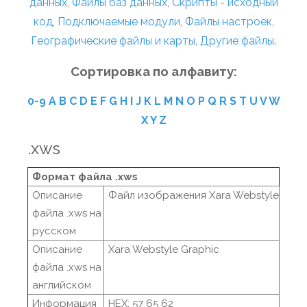
данных
,
Файлы баз данных
,
Скрипты - исходный
код
,
Подключаемые модули
,
Файлы настроек
,
Географические файлы и карты
,
Другие файлы
.
Сортировка по алфавиту:
0-9
A
B
C
D
E
F
G
H
I
J
K
L
M
N
O
P
Q
R
S
T
U
V
W
X
Y
Z
.xws
Формат файла .xws
Описание
Файл изображения Xara Webstyle
файла .xws на
русском
Описание
Xara Webstyle Graphic
файла .xws на
английском
Информация
HEX: 57 65 62