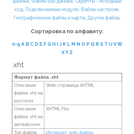
данных
,
Файлы баз данных
,
Скрипты - исходный
код
,
Подключаемые модули
,
Файлы настроек
,
Географические файлы и карты
,
Другие файлы
.
Сортировка по алфавиту:
0-9
A
B
C
D
E
F
G
H
I
J
K
L
M
N
O
P
Q
R
S
T
U
V
W
X
Y
Z
.xht
Формат файла .xht
Описание
Web-страница XHTML
файла .xht на
русском
Описание
XHTML File
файла .xht на
английском
Тип файла
Интернет, web файлы