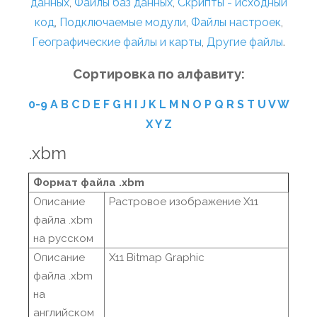
данных
,
Файлы баз данных
,
Скрипты - исходный
код
,
Подключаемые модули
,
Файлы настроек
,
Географические файлы и карты
,
Другие файлы
.
Сортировка по алфавиту:
0-9
A
B
C
D
E
F
G
H
I
J
K
L
M
N
O
P
Q
R
S
T
U
V
W
X
Y
Z
.xbm
Формат файла .xbm
Описание
Растровое изображение X11
файла .xbm
на русском
Описание
X11 Bitmap Graphic
файла .xbm
на
английском