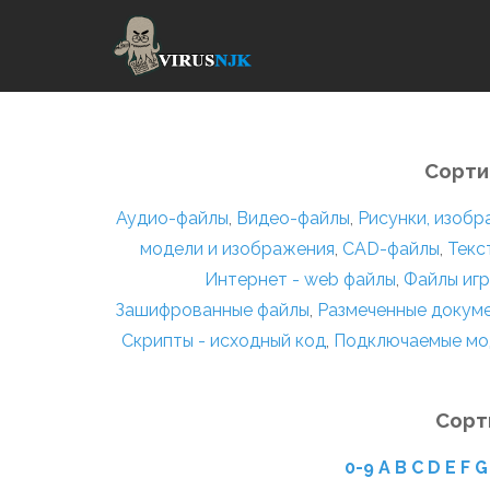
Сорти
Аудио-файлы
,
Видео-файлы
,
Рисунки, изоб
модели и изображения
,
CAD-файлы
,
Текс
Интернет - web файлы
,
Файлы игр
Зашифрованные файлы
,
Размеченные докум
Скрипты - исходный код
,
Подключаемые мо
Сорт
0-9
A
B
C
D
E
F
G