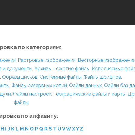
ровка по категориям:
ражения
,
Растровые изображения
,
Векторные изображени
т и документы
,
Архивы - сжатые файлы
,
Исполняемые фай
,
Образы дисков
,
Системные файлы
,
Файлы шрифтов
,
енты
,
Файлы резервных копий
,
Файлы данных
,
Файлы баз д
дули
,
Файлы настроек
,
Географические файлы и карты
,
Др
файлы
.
ировка по алфавиту:
H
I
J
K
L
M
N
O
P
Q
R
S
T
U
V
W
X
Y
Z