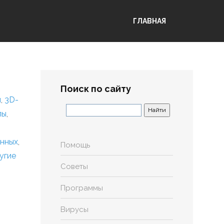
ГЛАВНАЯ
Поиск по сайту
я
,
3D-
лы
,
анных
,
Помощь
угие
Советы
Программы
Вирусы