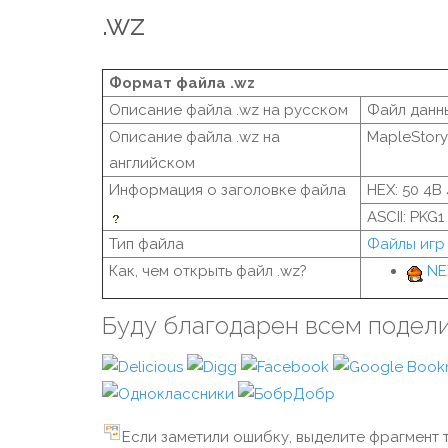
.wz
Формат файла .wz
Описание файла .wz на русском
Файл данн
Описание файла .wz на
MapleStory
английском
Информация о заголовке файла
HEX: 50 4B 
ASCII: PKG1
Тип файла
Файлы игр
Как, чем открыть файл .wz?
NE
Буду благодарен всем подел
Если заметили ошибку, выделите фрагмент т