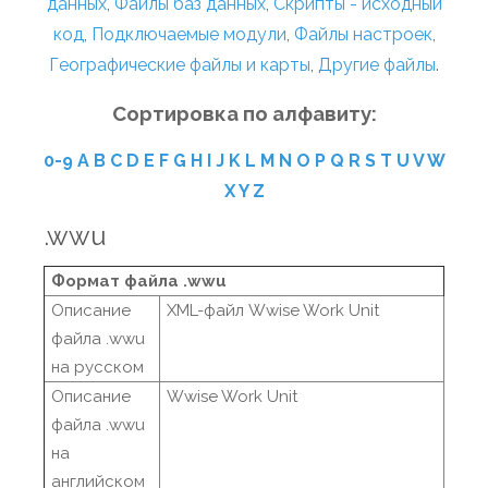
данных
,
Файлы баз данных
,
Скрипты - исходный
код
,
Подключаемые модули
,
Файлы настроек
,
Географические файлы и карты
,
Другие файлы
.
Сортировка по алфавиту:
0-9
A
B
C
D
E
F
G
H
I
J
K
L
M
N
O
P
Q
R
S
T
U
V
W
X
Y
Z
.wwu
Формат файла .wwu
Описание
XML-файл Wwise Work Unit
файла .wwu
на русском
Описание
Wwise Work Unit
файла .wwu
на
английском