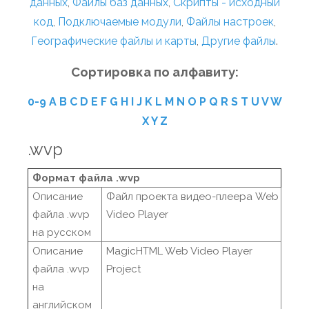
данных
,
Файлы баз данных
,
Скрипты - исходный
код
,
Подключаемые модули
,
Файлы настроек
,
Географические файлы и карты
,
Другие файлы
.
Сортировка по алфавиту:
0-9
A
B
C
D
E
F
G
H
I
J
K
L
M
N
O
P
Q
R
S
T
U
V
W
X
Y
Z
.wvp
Формат файла .wvp
Описание
Файл проекта видео-плеера Web
файла .wvp
Video Player
на русском
Описание
MagicHTML Web Video Player
файла .wvp
Project
на
английском