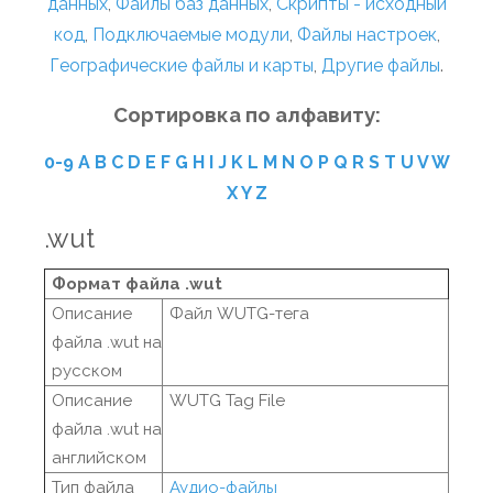
данных
,
Файлы баз данных
,
Скрипты - исходный
код
,
Подключаемые модули
,
Файлы настроек
,
Географические файлы и карты
,
Другие файлы
.
Сортировка по алфавиту:
0-9
A
B
C
D
E
F
G
H
I
J
K
L
M
N
O
P
Q
R
S
T
U
V
W
X
Y
Z
.wut
Формат файла .wut
Описание
Файл WUTG-тега
файла .wut на
русском
Описание
WUTG Tag File
файла .wut на
английском
Тип файла
Аудио-файлы