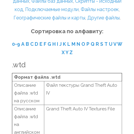
данных
,
Файлы баз данных
,
Скрипты - исходный
код
,
Подключаемые модули
,
Файлы настроек
,
Географические файлы и карты
,
Другие файлы
.
Сортировка по алфавиту:
0-9
A
B
C
D
E
F
G
H
I
J
K
L
M
N
O
P
Q
R
S
T
U
V
W
X
Y
Z
.wtd
Формат файла .wtd
Описание
Файл текстуры Grand Theft Auto
файла .wtd
IV
на русском
Описание
Grand Theft Auto IV Textures File
файла .wtd
на
английском