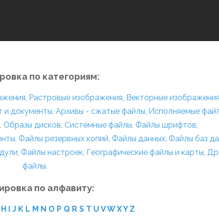
ровка по категориям:
ражения
,
Растровые изображения
,
Векторные изображени
т и документы
,
Архивы - сжатые файлы
,
Исполняемые фай
,
Образы дисков
,
Системные файлы
,
Файлы шрифтов
,
енты
,
Файлы резервных копий
,
Файлы данных
,
Файлы баз д
дули
,
Файлы настроек
,
Географические файлы и карты
,
Др
файлы
.
ировка по алфавиту:
H
I
J
K
L
M
N
O
P
Q
R
S
T
U
V
W
X
Y
Z