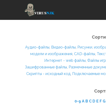
Сорти
Аудио-файлы
,
Видео-файлы
,
Рисунки, изоб
модели и изображения
,
CAD-файлы
,
Текс
Интернет - web файлы
,
Файлы игр
Зашифрованные файлы
,
Размеченные докум
Скрипты - исходный код
,
Подключаемые мо
Сорт
0-9
A
B
C
D
E
F
G