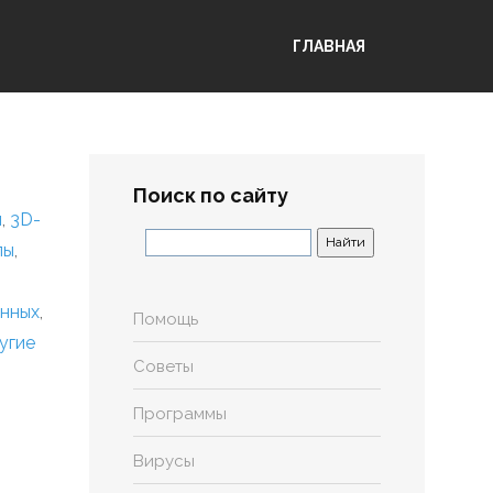
ГЛАВНАЯ
Поиск по сайту
я
,
3D-
лы
,
анных
,
Помощь
угие
Советы
Программы
Вирусы