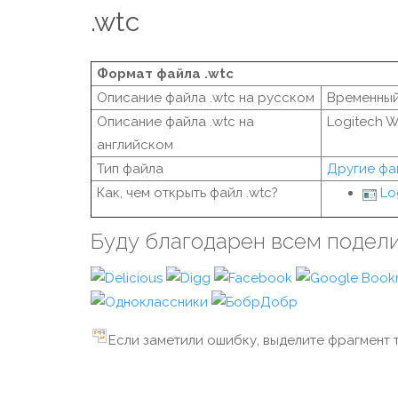
.wtc
Формат файла .wtc
Описание файла .wtc на русском
Временный
Описание файла .wtc на
Logitech W
английском
Тип файла
Другие фа
Как, чем открыть файл .wtc?
Lo
Буду благодарен всем подел
Если заметили ошибку, выделите фрагмент т