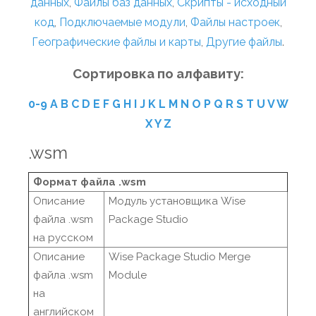
данных
,
Файлы баз данных
,
Скрипты - исходный
код
,
Подключаемые модули
,
Файлы настроек
,
Географические файлы и карты
,
Другие файлы
.
Сортировка по алфавиту:
0-9
A
B
C
D
E
F
G
H
I
J
K
L
M
N
O
P
Q
R
S
T
U
V
W
X
Y
Z
.wsm
Формат файла .wsm
Описание
Модуль установщика Wise
файла .wsm
Package Studio
на русском
Описание
Wise Package Studio Merge
файла .wsm
Module
на
английском