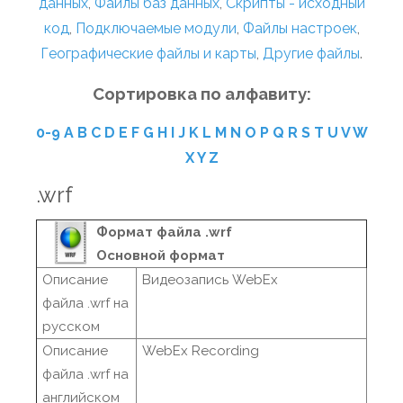
данных
,
Файлы баз данных
,
Скрипты - исходный
код
,
Подключаемые модули
,
Файлы настроек
,
Географические файлы и карты
,
Другие файлы
.
Сортировка по алфавиту:
0-9
A
B
C
D
E
F
G
H
I
J
K
L
M
N
O
P
Q
R
S
T
U
V
W
X
Y
Z
.wrf
Формат файла .wrf
Основной формат
Описание
Видеозапись WebEx
файла .wrf на
русском
Описание
WebEx Recording
файла .wrf на
английском