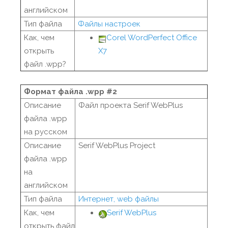
английском
Тип файла
Файлы настроек
Как, чем
Corel WordPerfect Office
открыть
X7
файл .wpp?
Формат файла .wpp #2
Описание
Файл проекта Serif WebPlus
файла .wpp
на русском
Описание
Serif WebPlus Project
файла .wpp
на
английском
Тип файла
Интернет, web файлы
Как, чем
Serif WebPlus
открыть файл