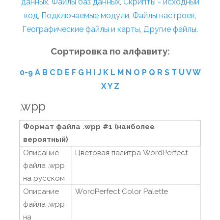
данных
,
Файлы баз данных
,
Скрипты - исходный
код
,
Подключаемые модули
,
Файлы настроек
,
Географические файлы и карты
,
Другие файлы
.
Сортировка по алфавиту:
0-9
A
B
C
D
E
F
G
H
I
J
K
L
M
N
O
P
Q
R
S
T
U
V
W
X
Y
Z
.wpp
Формат файла .wpp #1 (наиболее
вероятный)
Описание
Цветовая палитра WordPerfect
файла .wpp
на русском
Описание
WordPerfect Color Palette
файла .wpp
на