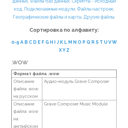
данных
,
Файлы баз данных
,
Скрипты - исходный
код
,
Подключаемые модули
,
Файлы настроек
,
Географические файлы и карты
,
Другие файлы
.
Сортировка по алфавиту:
0-9
A
B
C
D
E
F
G
H
I
J
K
L
M
N
O
P
Q
R
S
T
U
V
W
X
Y
Z
.wow
Формат файла .wow
Описание
Аудио-модуль Grave Composer
файла .wow
на русском
Описание
Grave Composer Music Module
файла .wow
на
английском