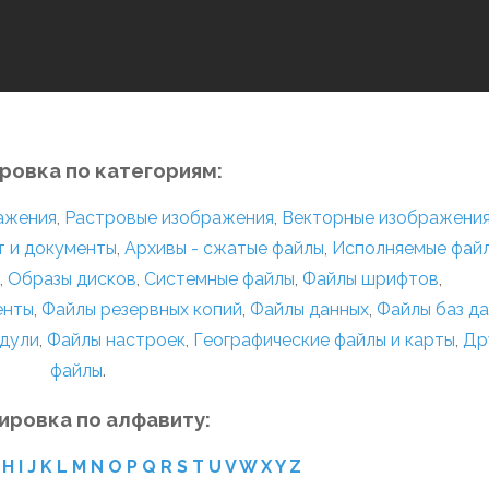
ровка по категориям:
ражения
,
Растровые изображения
,
Векторные изображени
т и документы
,
Архивы - сжатые файлы
,
Исполняемые фай
,
Образы дисков
,
Системные файлы
,
Файлы шрифтов
,
енты
,
Файлы резервных копий
,
Файлы данных
,
Файлы баз д
дули
,
Файлы настроек
,
Географические файлы и карты
,
Др
файлы
.
ировка по алфавиту:
H
I
J
K
L
M
N
O
P
Q
R
S
T
U
V
W
X
Y
Z