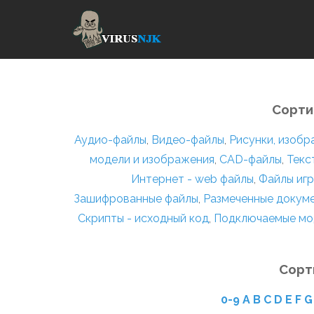
Сорти
Аудио-файлы
,
Видео-файлы
,
Рисунки, изоб
модели и изображения
,
CAD-файлы
,
Текс
Интернет - web файлы
,
Файлы игр
Зашифрованные файлы
,
Размеченные докум
Скрипты - исходный код
,
Подключаемые мо
Сорт
0-9
A
B
C
D
E
F
G