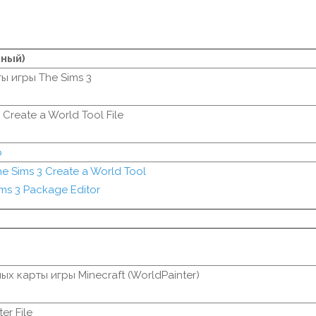
тный)
ы игры The Sims 3
 Create a World Tool File
р
e Sims 3 Create a World Tool
ms 3 Package Editor
ых карты игры Minecraft (WorldPainter)
er File