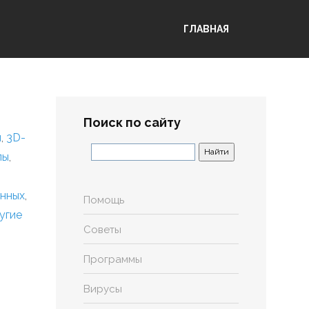
ГЛАВНАЯ
Поиск по сайту
я
,
3D-
лы
,
анных
,
Помощь
угие
Советы
Программы
Вирусы