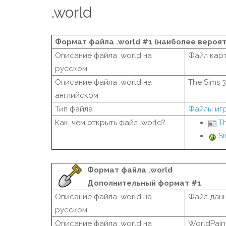
.world
Формат файла .world #1 (наиболее вероя
Описание файла .world на
Файл карт
русском
Описание файла .world на
The Sims 3
английском
Тип файла
Файлы иг
Как, чем открыть файл .world?
Th
Si
Формат файла .world
Дополнительный формат #1
Описание файла .world на
Файл данн
русском
Описание файла .world на
WorldPaint