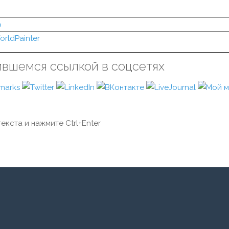
р
orldPainter
ившемся ссылкой в соцсетях
екста и нажмите Ctrl+Enter