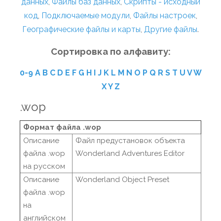
данных
,
Файлы баз данных
,
Скрипты - исходный
код
,
Подключаемые модули
,
Файлы настроек
,
Географические файлы и карты
,
Другие файлы
.
Сортировка по алфавиту:
0-9
A
B
C
D
E
F
G
H
I
J
K
L
M
N
O
P
Q
R
S
T
U
V
W
X
Y
Z
.wop
Формат файла .wop
Описание
Файл предустановок объекта
файла .wop
Wonderland Adventures Editor
на русском
Описание
Wonderland Object Preset
файла .wop
на
английском