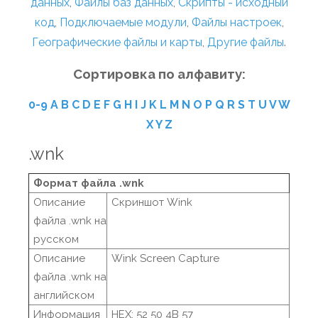
данных
,
Файлы баз данных
,
Скрипты - исходный
код
,
Подключаемые модули
,
Файлы настроек
,
Географические файлы и карты
,
Другие файлы
.
Сортировка по алфавиту:
0-9
A
B
C
D
E
F
G
H
I
J
K
L
M
N
O
P
Q
R
S
T
U
V
W
X
Y
Z
.wnk
Формат файла .wnk
Описание
Скриншот Wink
файла .wnk на
русском
Описание
Wink Screen Capture
файла .wnk на
английском
Информация
HEX: 52 50 4B 57