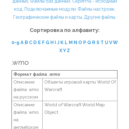
данных
,
Файлы баз данных
,
Скрипты - исходный
код
,
Подключаемые модули
,
Файлы настроек
,
Географические файлы и карты
,
Другие файлы
.
Сортировка по алфавиту:
0-9
A
B
C
D
E
F
G
H
I
J
K
L
M
N
O
P
Q
R
S
T
U
V
W
X
Y
Z
.wmo
Формат файла .wmo
Описание
Объекты игровой карты World Of
файла .wmo
Warcraft
на русском
Описание
World of Warcraft World Map
файла .wmo
Object
на
английском