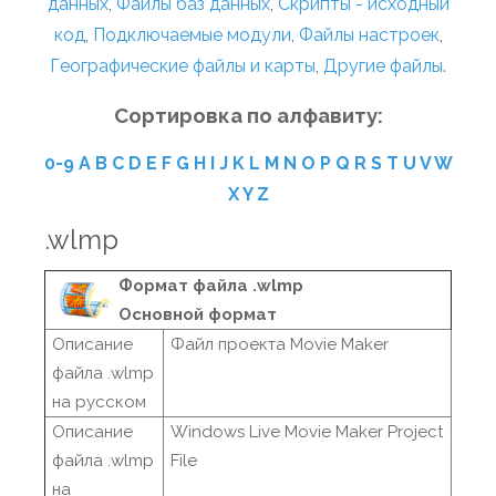
данных
,
Файлы баз данных
,
Скрипты - исходный
код
,
Подключаемые модули
,
Файлы настроек
,
Географические файлы и карты
,
Другие файлы
.
Сортировка по алфавиту:
0-9
A
B
C
D
E
F
G
H
I
J
K
L
M
N
O
P
Q
R
S
T
U
V
W
X
Y
Z
.wlmp
Формат файла .wlmp
Основной формат
Описание
Файл проекта Movie Maker
файла .wlmp
на русском
Описание
Windows Live Movie Maker Project
файла .wlmp
File
на