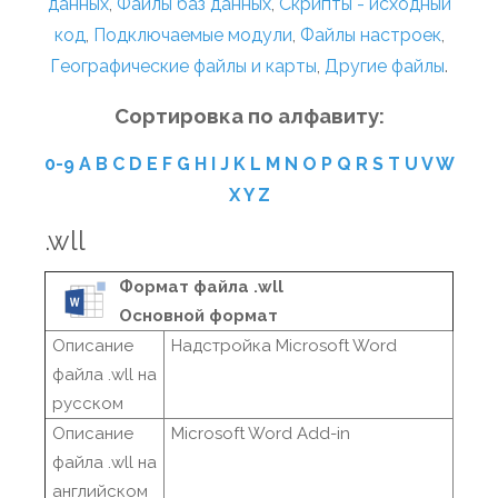
данных
,
Файлы баз данных
,
Скрипты - исходный
код
,
Подключаемые модули
,
Файлы настроек
,
Географические файлы и карты
,
Другие файлы
.
Сортировка по алфавиту:
0-9
A
B
C
D
E
F
G
H
I
J
K
L
M
N
O
P
Q
R
S
T
U
V
W
X
Y
Z
.wll
Формат файла .wll
Основной формат
Описание
Надстройка Microsoft Word
файла .wll на
русском
Описание
Microsoft Word Add-in
файла .wll на
английском