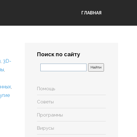
ГЛАВНАЯ
Поиск по сайту
я
,
3D-
лы
,
анных
,
Помощь
угие
Советы
Программы
Вирусы