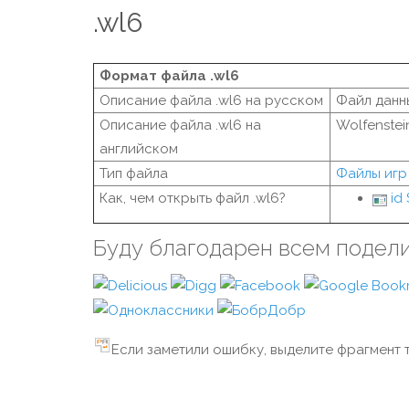
.wl6
Формат файла .wl6
Описание файла .wl6 на русском
Файл данны
Описание файла .wl6 на
Wolfenstein
английском
Тип файла
Файлы игр
Как, чем открыть файл .wl6?
id
Буду благодарен всем подел
Если заметили ошибку, выделите фрагмент т