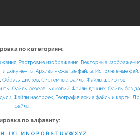
ровка по категориям:
ражения
,
Растровые изображения
,
Векторные изображени
т и документы
,
Архивы - сжатые файлы
,
Исполняемые фай
,
Образы дисков
,
Системные файлы
,
Файлы шрифтов
,
енты
,
Файлы резервных копий
,
Файлы данных
,
Файлы баз д
дули
,
Файлы настроек
,
Географические файлы и карты
,
Др
файлы
.
ировка по алфавиту:
H
I
J
K
L
M
N
O
P
Q
R
S
T
U
V
W
X
Y
Z