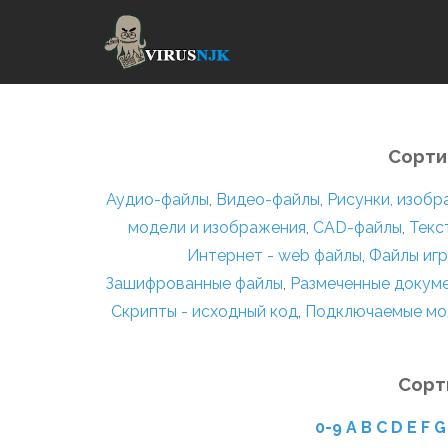
Сорти
Аудио-файлы
,
Видео-файлы
,
Рисунки, изоб
модели и изображения
,
CAD-файлы
,
Текс
Интернет - web файлы
,
Файлы игр
Зашифрованные файлы
,
Размеченные докум
Скрипты - исходный код
,
Подключаемые мо
Сорт
0-9
A
B
C
D
E
F
G