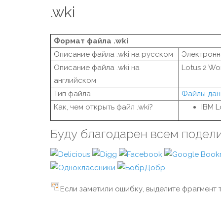
.wki
Формат файла .wki
Описание файла .wki на русском
Электронна
Описание файла .wki на
Lotus 2 Wo
английском
Тип файла
Файлы дан
Как, чем открыть файл .wki?
IBM L
Буду благодарен всем подел
Если заметили ошибку, выделите фрагмент т