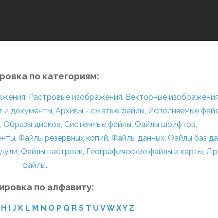
ровка по категориям:
ражения
,
Растровые изображения
,
Векторные изображени
т и документы
,
Архивы - сжатые файлы
,
Исполняемые фай
,
Образы дисков
,
Системные файлы
,
Файлы шрифтов
,
енты
,
Файлы резервных копий
,
Файлы данных
,
Файлы баз д
дули
,
Файлы настроек
,
Географические файлы и карты
,
Др
файлы
.
ировка по алфавиту:
H
I
J
K
L
M
N
O
P
Q
R
S
T
U
V
W
X
Y
Z