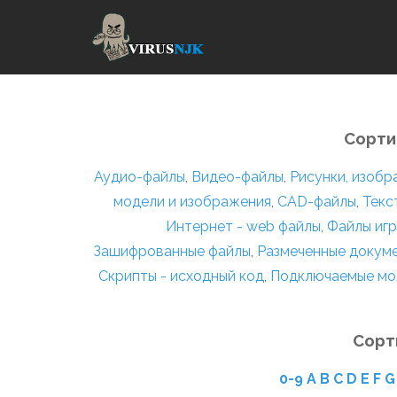
Сорти
Аудио-файлы
,
Видео-файлы
,
Рисунки, изоб
модели и изображения
,
CAD-файлы
,
Текс
Интернет - web файлы
,
Файлы игр
Зашифрованные файлы
,
Размеченные докум
Скрипты - исходный код
,
Подключаемые мо
Сорт
0-9
A
B
C
D
E
F
G