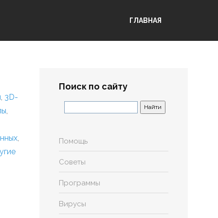
ГЛАВНАЯ
Поиск по сайту
я
,
3D-
лы
,
анных
,
Помощь
угие
Советы
Программы
Вирусы