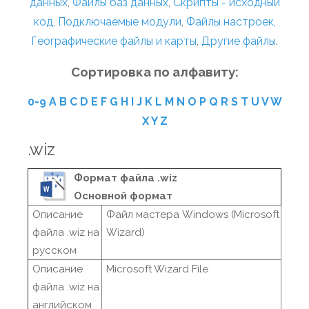
данных
,
Файлы баз данных
,
Скрипты - исходный
код
,
Подключаемые модули
,
Файлы настроек
,
Географические файлы и карты
,
Другие файлы
.
Сортировка по алфавиту:
0-9
A
B
C
D
E
F
G
H
I
J
K
L
M
N
O
P
Q
R
S
T
U
V
W
X
Y
Z
.wiz
Формат файла .wiz
Основной формат
Описание
Файл мастера Windows (Microsoft
файла .wiz на
Wizard)
русском
Описание
Microsoft Wizard File
файла .wiz на
английском