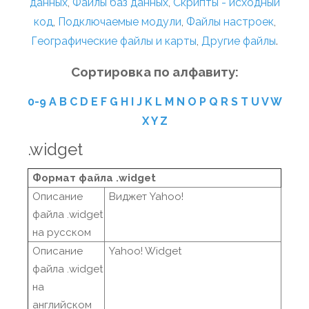
данных
,
Файлы баз данных
,
Скрипты - исходный
код
,
Подключаемые модули
,
Файлы настроек
,
Географические файлы и карты
,
Другие файлы
.
Сортировка по алфавиту:
0-9
A
B
C
D
E
F
G
H
I
J
K
L
M
N
O
P
Q
R
S
T
U
V
W
X
Y
Z
.widget
Формат файла .widget
Описание
Виджет Yahoo!
файла .widget
на русском
Описание
Yahoo! Widget
файла .widget
на
английском