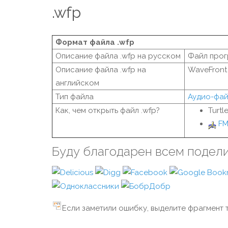
.wfp
Формат файла .wfp
Описание файла .wfp на русском
Файл прог
Описание файла .wfp на
WaveFront 
английском
Тип файла
Аудио-фа
Как, чем открыть файл .wfp?
Turtl
FM
Буду благодарен всем подел
Если заметили ошибку, выделите фрагмент т