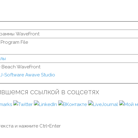
раммы WaveFront
Program File
йлы
e Beach WaveFront
J-Software Awave Studio
ившемся ссылкой в соцсетях
екста и нажмите Ctrl+Enter