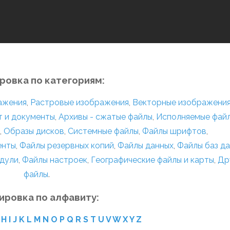
ровка по категориям:
ражения
,
Растровые изображения
,
Векторные изображени
т и документы
,
Архивы - сжатые файлы
,
Исполняемые фай
,
Образы дисков
,
Системные файлы
,
Файлы шрифтов
,
енты
,
Файлы резервных копий
,
Файлы данных
,
Файлы баз д
дули
,
Файлы настроек
,
Географические файлы и карты
,
Др
файлы
.
ировка по алфавиту:
H
I
J
K
L
M
N
O
P
Q
R
S
T
U
V
W
X
Y
Z