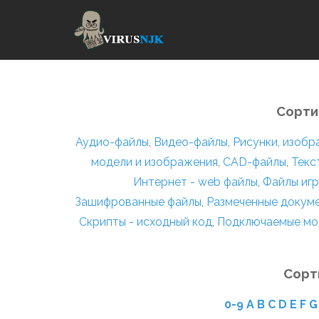
Сорти
Аудио-файлы
,
Видео-файлы
,
Рисунки, изоб
модели и изображения
,
CAD-файлы
,
Текс
Интернет - web файлы
,
Файлы игр
Зашифрованные файлы
,
Размеченные докум
Скрипты - исходный код
,
Подключаемые мо
Сорт
0-9
A
B
C
D
E
F
G