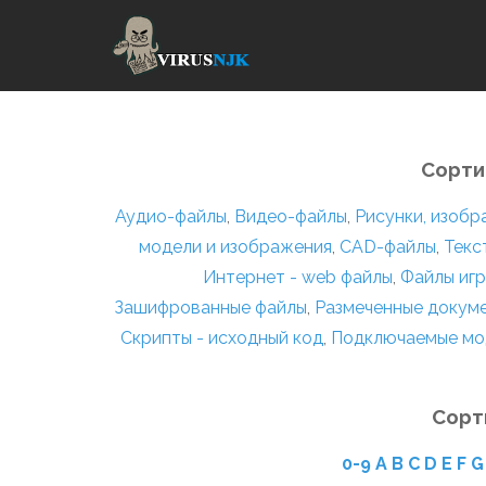
Сорти
Аудио-файлы
,
Видео-файлы
,
Рисунки, изоб
модели и изображения
,
CAD-файлы
,
Текс
Интернет - web файлы
,
Файлы игр
Зашифрованные файлы
,
Размеченные докум
Скрипты - исходный код
,
Подключаемые мо
Сорт
0-9
A
B
C
D
E
F
G