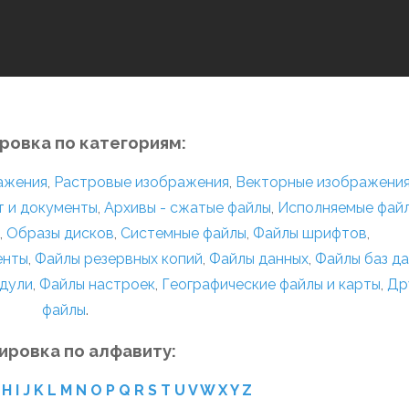
ровка по категориям:
ражения
,
Растровые изображения
,
Векторные изображени
т и документы
,
Архивы - сжатые файлы
,
Исполняемые фай
,
Образы дисков
,
Системные файлы
,
Файлы шрифтов
,
енты
,
Файлы резервных копий
,
Файлы данных
,
Файлы баз д
дули
,
Файлы настроек
,
Географические файлы и карты
,
Др
файлы
.
ировка по алфавиту:
H
I
J
K
L
M
N
O
P
Q
R
S
T
U
V
W
X
Y
Z