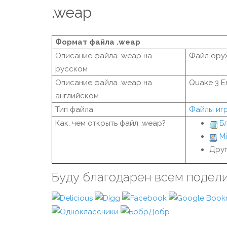
.weap
Формат файла .weap
Описание файла .weap на
Файл оруж
русском
Описание файла .weap на
Quake 3 E
английском
Тип файла
Файлы иг
Как, чем открыть файл .weap?
Б
M
Друг
Буду благодарен всем подел