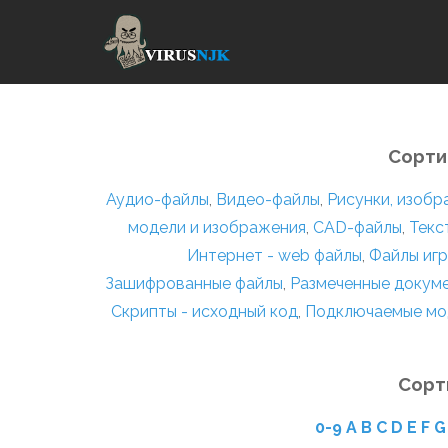
Сорти
Аудио-файлы
,
Видео-файлы
,
Рисунки, изоб
модели и изображения
,
CAD-файлы
,
Текс
Интернет - web файлы
,
Файлы игр
Зашифрованные файлы
,
Размеченные докум
Скрипты - исходный код
,
Подключаемые мо
Сорт
0-9
A
B
C
D
E
F
G