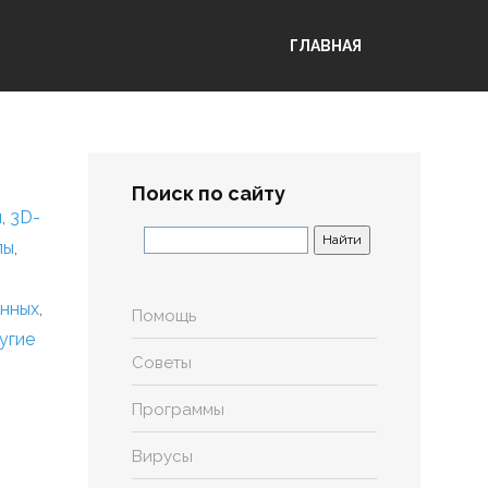
ГЛАВНАЯ
Поиск по сайту
я
,
3D-
лы
,
анных
,
Помощь
угие
Советы
Программы
Вирусы