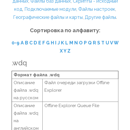
данных
,
Файлы баз данных
,
Скрипты - исходный
код
,
Подключаемые модули
,
Файлы настроек
,
Географические файлы и карты
,
Другие файлы
.
Сортировка по алфавиту:
0-9
A
B
C
D
E
F
G
H
I
J
K
L
M
N
O
P
Q
R
S
T
U
V
W
X
Y
Z
.wdq
Формат файла .wdq
Описание
Файл очереди загрузки Offline
файла .wdq
Explorer
на русском
Описание
Offline Explorer Queue File
файла .wdq
на
английском