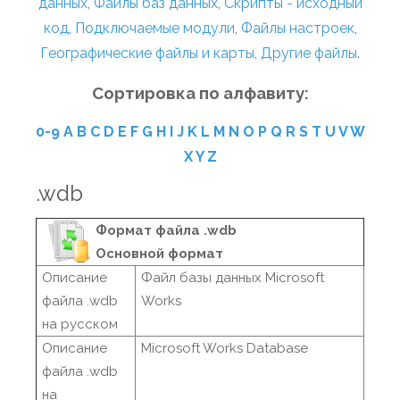
данных
,
Файлы баз данных
,
Скрипты - исходный
код
,
Подключаемые модули
,
Файлы настроек
,
Географические файлы и карты
,
Другие файлы
.
Сортировка по алфавиту:
0-9
A
B
C
D
E
F
G
H
I
J
K
L
M
N
O
P
Q
R
S
T
U
V
W
X
Y
Z
.wdb
Формат файла .wdb
Основной формат
Описание
Файл базы данных Microsoft
файла .wdb
Works
на русском
Описание
Microsoft Works Database
файла .wdb
на