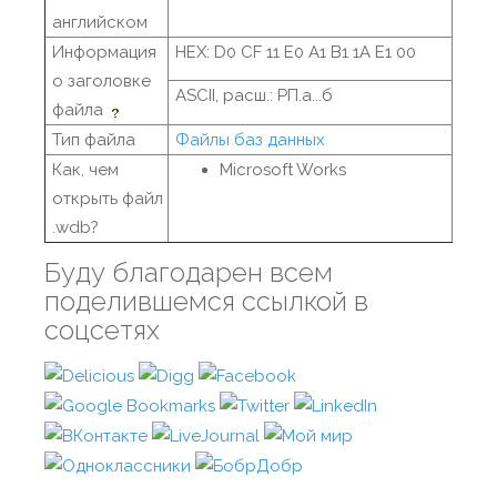
английском
Информация
HEX: D0 CF 11 E0 A1 B1 1A E1 00
о заголовке
ASCII, расш.: РП.а...б
файла
Тип файла
Файлы баз данных
Как, чем
Microsoft Works
открыть файл
.wdb?
Буду благодарен всем
поделившемся ссылкой в
соцсетях